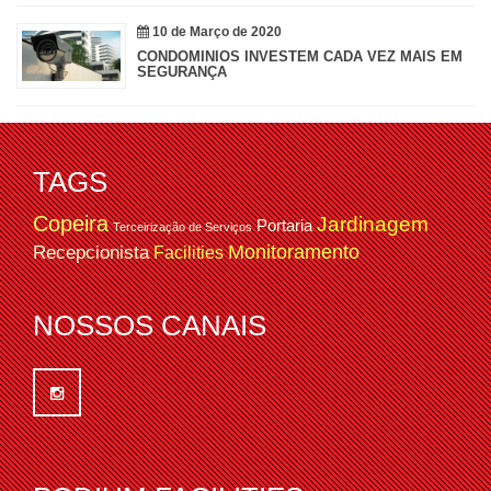
10 de Março de 2020
CONDOMÍNIOS INVESTEM CADA VEZ MAIS EM
SEGURANÇA
TAGS
Copeira
Jardinagem
Portaria
Terceirização de Serviços
Monitoramento
Recepcionista
Facilities
NOSSOS CANAIS